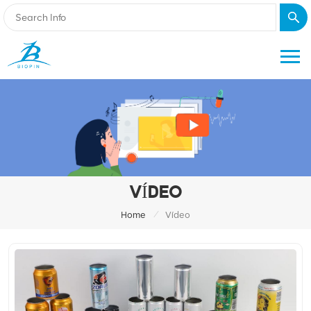
VÍDEO
/
Home
Vídeo