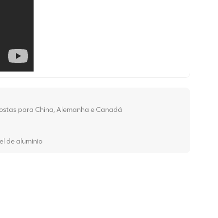
opostas para China, Alemanha e Canadá
l de alumínio