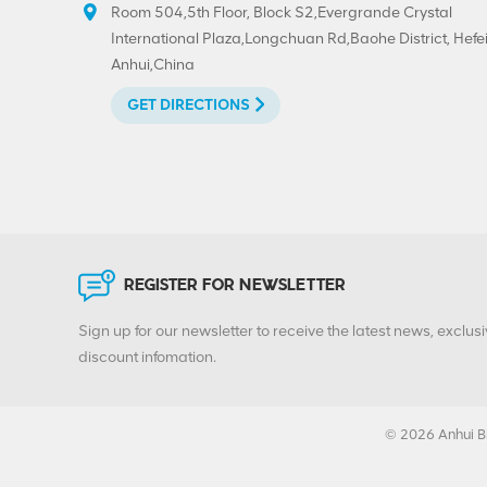
personalizada
Room 504,5th Floor, Block S2,Evergrande Crystal
VIEW DETAILS
300#73mm na
International Plaza,Longchuan Rd,Baohe District, Hefei
extremidade
Anhui,China
removível
Venda quente 202#
GET DIRECTIONS
(52mm) Impressão
personalizada de
extremidade aberta
VIEW DETAILS
fácil de folha de
flandres
Tampas de puxar de
anel BIOPIN com anel
de plástico
REGISTER FOR NEWSLETTER
VIEW DETAILS
Sign up for our newsletter to receive the latest news, exclusi
discount infomation.
© 2026 Anhui Bi