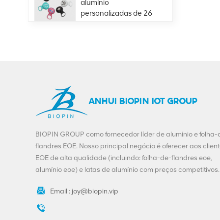
alumínio
personalizadas de 26
mm para bebidas de
VIEW DETAILS
suco de cerveja em
garrafa de vidro
Venda quente
401#99mm alumínio
fácil extremidade
aberta fornecimento
VIEW DETAILS
ANHUI BIOPIN IOT GROUP
direto da fábrica
Personalização
BIOPIN GROUP como fornecedor líder de alumínio e folha-
Beverage Ends-200-
flandres EOE. Nosso principal negócio é oferecer aos clien
SOT-LOE para Juice
EOE de alta qualidade (incluindo: folha-de-flandres eoe,
Beer
VIEW DETAILS
alumínio eoe) e latas de alumínio com preços competitivos.
Email :
joy@biopin.vip
Folha de flandres de
alumínio com
impressão