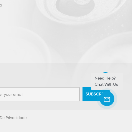
o
Need Help?
Chat With Us
SUBSCRIBE
a De Privacidade