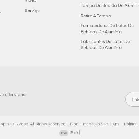
Vídeo
Tampa De Bebida De Alumíni
Serviço
,
Retire A Tampa
Fornecedores De Latas De
Bebidas De Alumínio
Fabricantes De Latas De
Bebidas De Alumínio
ve offers, and
opin IOT Group. All Rights Reserved. |
Blog
|
Mapa Do Site
|
Xml
|
Polític
|
IPv6