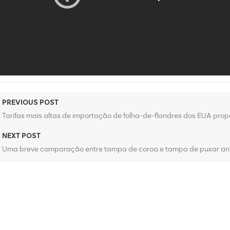
PREVIOUS POST
Tarifas mais altas de importação de folha-de-flandres dos EUA pr
NEXT POST
Uma breve comparação entre tampa de coroa e tampa de puxar ane