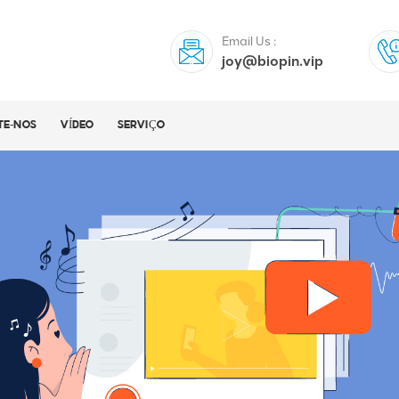
Email Us :
joy@biopin.vip
TE-NOS
VÍDEO
SERVIÇO