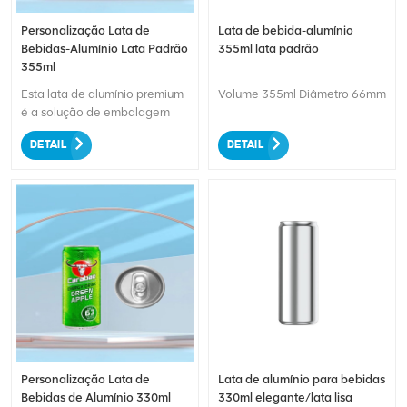
Personalização Lata de
Lata de bebida-alumínio
Bebidas-Alumínio Lata Padrão
355ml lata padrão
355ml
Esta lata de alumínio premium
Volume 355ml Diâmetro 66mm
é a solução de embalagem
perfeita para uma variedade
DETAIL
DETAIL
de bebidas. Trabalhada com
alumínio de alta qualidade,
garante durabilidade e frescor.
Com opções de marca
personalizáveis, você pode
criar designs e logotipos
exclusivos para destacar seu
produto. O tamanho padrão
de 355ml oferece
comodidade para os
consumidores, garantindo uma
ampla porção de suas bebidas
favoritas. Eleve sua marca com
Personalização Lata de
Lata de alumínio para bebidas
nossa lata padrão de alumínio
Bebidas de Alumínio 330ml
330ml elegante/lata lisa
personalizável e deixe uma