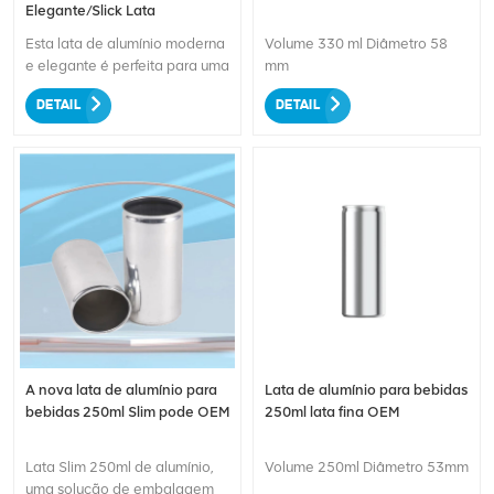
Elegante/Slick Lata
impressão duradoura em seus
clientes!
Esta lata de alumínio moderna
Volume 330 ml Diâmetro 58
e elegante é perfeita para uma
mm
variedade de bebidas,
DETAIL
DETAIL
incluindo refrigerantes,
bebidas energéticas, sucos e
muito mais. Fabricada em
alumínio de alta qualidade,
garante durabilidade e frescor
à sua bebida. Com opções de
marca personalizáveis, você
pode exibir seu design e
logotipo exclusivos,
destacando seu produto nas
prateleiras das lojas. O design
elegante e a capacidade de
330 ml o tornam conveniente
A nova lata de alumínio para
Lata de alumínio para bebidas
para consumo em movimento.
bebidas 250ml Slim pode OEM
250ml lata fina OEM
Eleve a embalagem de sua
bebida com nossa elegante
lata de alumínio
Lata Slim 250ml de alumínio,
Volume 250ml Diâmetro 53mm
personalizável!
uma solução de embalagem