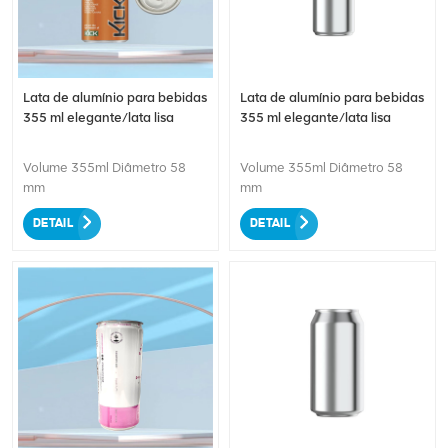
capacidade para suas
bebidas preferidas. O recurso
EOE adiciona facilidade e
conveniência à abertura da
lata. Projetada para atender à
Lata de alumínio para bebidas
Lata de alumínio para bebidas
crescente demanda por
355 ml elegante/lata lisa
355 ml elegante/lata lisa
opções mais ecológicas, esta
lata se alinha às expectativas
dos consumidores em relação
Volume 355ml Diâmetro 58
Volume 355ml Diâmetro 58
a embalagens
mm
mm
ecologicamente corretas.
Junte-se a nós para abraçar
DETAIL
DETAIL
um futuro sustentável e
desfrute das suas bebidas
nesta lata de alumínio
conveniente e
ambientalmente responsável.