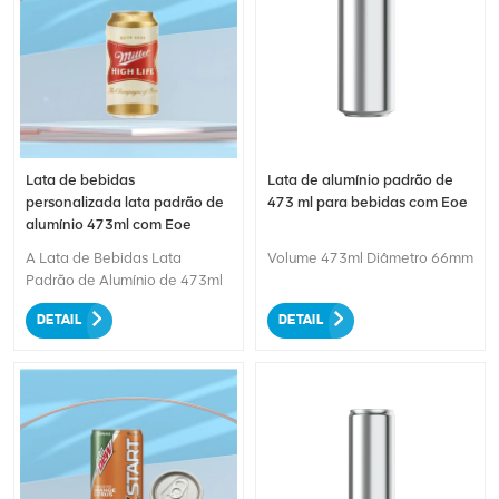
Lata de bebidas
Lata de alumínio padrão de
personalizada lata padrão de
473 ml para bebidas com Eoe
alumínio 473ml com Eoe
A Lata de Bebidas Lata
Volume 473ml Diâmetro 66mm
Padrão de Alumínio de 473ml
com EOE (Easy-Open End),
DETAIL
DETAIL
uma escolha inovadora e
ecológica para embalagens
de bebidas. Fabricada em
alumínio reciclável, garante
sustentabilidade e reduz o
impacto ambiental. Seu
tamanho padrão oferece
comodidade e ampla