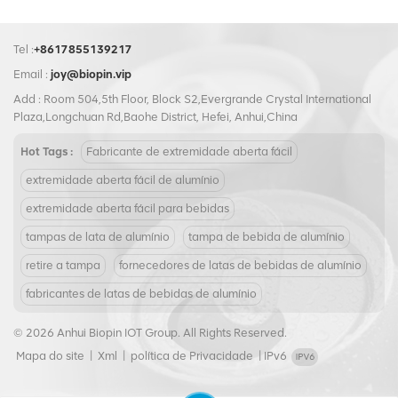
escolha para empresas
design fácil de abrir, a tampa é
necessidade de ferramentas
ambientalmente conscientes.
conveniente para uso dos
adicionais e reduzindo o risco
Tel :
+8617855139217
consumidores e fornece uma
de ferimentos. Nossa tampa de
vedação segura para manter
abertura fácil atende aos
Email :
joy@biopin.vip
seus produtos frescos. Além
padrões da indústria,
Add : Room 504,5th Floor, Block S2,Evergrande Crystal International
disso, a construção em
tornando-a compatível com a
Plaza,Longchuan Rd,Baohe District, Hefei, Anhui,China
alumínio da tampa oferece
maioria dos equipamentos de
excelente proteção contra a
enlatamento. Medindo
Hot Tags :
Fabricante de extremidade aberta fácil
luz, reduzindo o risco de
209#63 mm, esta tampa de
deterioração dos seus
alumínio é fácil de usar e
extremidade aberta fácil de alumínio
produtos alimentares secos.
armazenar, tornando-a a
extremidade aberta fácil para bebidas
Esta tampa também é
escolha ideal para remessas a
totalmente reciclável, o que a
granel ou entusiastas de
tampas de lata de alumínio
tampa de bebida de alumínio
torna uma excelente escolha
conservas caseiras. Além
para empresas
disso, os seus materiais
retire a tampa
fornecedores de latas de bebidas de alumínio
ambientalmente conscientes.
totalmente recicláveis tornam-
fabricantes de latas de bebidas de alumínio
no numa opção amiga do
ambiente, minimizando o
© 2026 Anhui Biopin IOT Group. All Rights Reserved.
impacto ambiental. Confie em
nossa tampa de abertura fácil
Mapa do site
|
Xml
|
política de Privacidade
|
IPv6
de alumínio 209 # 63 mm para
manter seus produtos