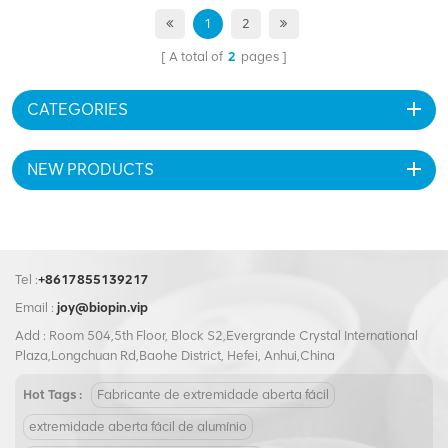
enlatados sementes, temperos
enlatados sementes, temperos
enlatados, alimentos
enlatados, alimentos
1
2
processados enlatados,
processados enlatados,
A total of
2
pages
alimentos retorcidos
alimentos retorcidos
enlatados, produtos agrícolas,
enlatados, produtos agrícolas,
óleo lubrificante, óleo
óleo lubrificante, óleo
CATEGORIES
comestível, vegetais, feijões,
comestível, vegetais, feijões,
frutas, etc.
frutas, etc.
NEW PRODUCTS
Tel :
+8617855139217
Email :
joy@biopin.vip
Add : Room 504,5th Floor, Block S2,Evergrande Crystal International
Plaza,Longchuan Rd,Baohe District, Hefei, Anhui,China
Hot Tags :
Fabricante de extremidade aberta fácil
extremidade aberta fácil de alumínio