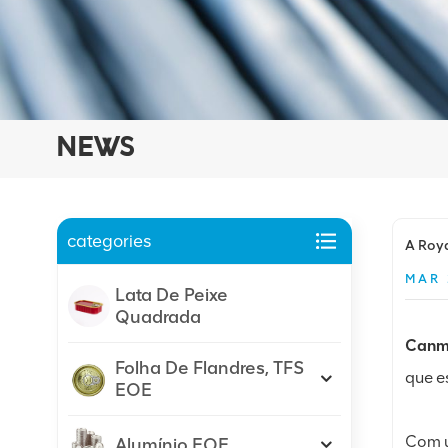
NEWS
categories
A Roya
MAR 
Lata De Peixe
Quadrada
Canma
Folha De Flandres, TFS
que e
EOE
Com u
Alumínio EOE