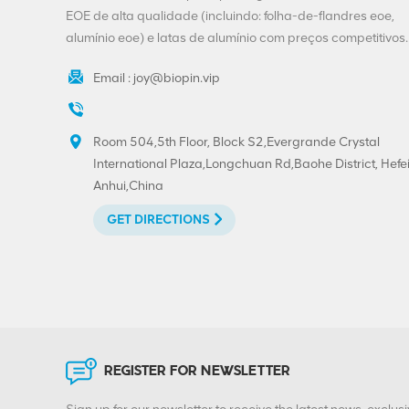
alumínio com
EOE de alta qualidade (incluindo: folha-de-flandres eoe,
impressão
alumínio eoe) e latas de alumínio com preços competitivos.
personalizada
VIEW DETAILS
300#73mm na
Email :
joy@biopin.vip
extremidade
removível
Venda quente 202#
(52mm) Impressão
Room 504,5th Floor, Block S2,Evergrande Crystal
personalizada de
International Plaza,Longchuan Rd,Baohe District, Hefei
extremidade aberta
Anhui,China
VIEW DETAILS
fácil de folha de
GET DIRECTIONS
flandres
Tampas de puxar de
anel BIOPIN com anel
de plástico
VIEW DETAILS
REGISTER FOR NEWSLETTER