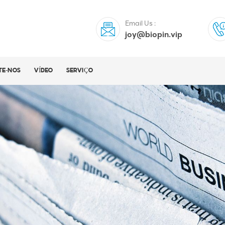
Email Us :
joy@biopin.vip
TE-NOS
VÍDEO
SERVIÇO