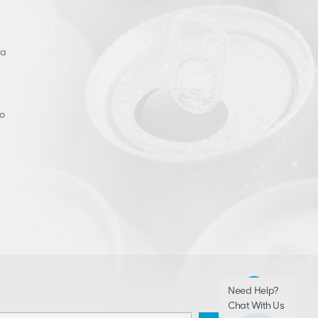
ra
o
Need Help?
Chat With Us