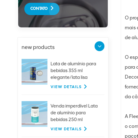
CONTATO
O pro
mais 
de al
new products
O esp
Lata de alumínio para
para 
bebidas 355 ml
Decor
elegante/lata lisa
forne
VIEW DETAILS
da câ
Venda imperdível Lata
de alumínio para
A Fle
bebidas 250 ml
o con
elegante com tampa
VIEW DETAILS
pacot