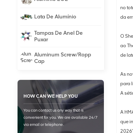
no to
Lata De Alumínio
da em
Tampas De Anel De
O She
Puxar
ao Th
Aluminum Screw/Ropp
de la
Cap
As no
para 
A sét
HOW CAN WE HELP YOU
You can contact us any way that is
A HMA
convenient for you. We are available 24/7
que i
via email or telephone.
2026"