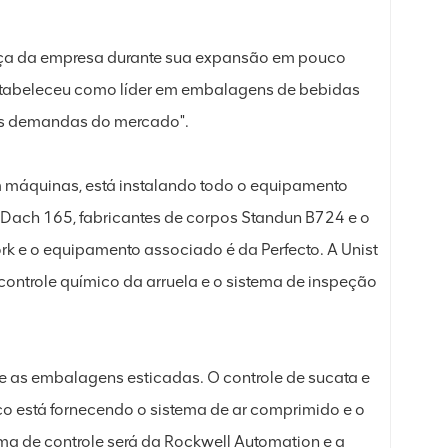
rança da empresa durante sua expansão em pouco
estabeleceu como líder em embalagens de bebidas
às demandas do mercado".
m máquinas, está instalando todo o equipamento
e Dach 165, fabricantes de corpos Standun B724 e o
k e o equipamento associado é da Perfecto. A Unist
 controle químico da arruela e o sistema de inspeção
e as embalagens esticadas. O controle de sucata e
pco está fornecendo o sistema de ar comprimido e o
tema de controle será da Rockwell Automation e a