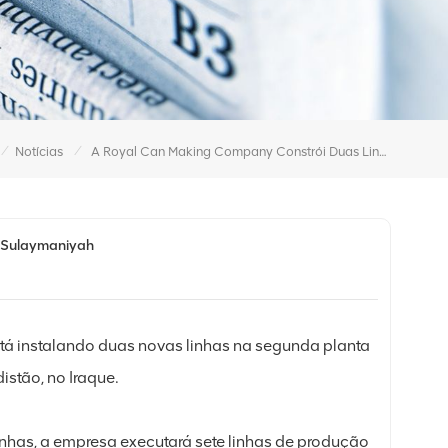
/
/
Notícias
A Royal Can Making Company Constrói Duas Linhas Para A Nova Fábrica De Sulaymaniyah
e Sulaymaniyah
 instalando duas novas linhas na segunda planta
istão, no Iraque.
nhas, a empresa executará sete linhas de produção