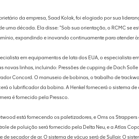
prietário da empresa, Saad Kolak, foi elogiado por sua lide
de uma década. Ela disse: "Sob sua orientação, o RCMC se 
umínio, expandindo e inovando continuamente para atender 
ecialista em equipamentos de lata dos EUA, o especialista e
as novas linhas, incluindo: Pressões de cupping de Dach Soll
ador Concord. O manuseio de bobinas, o trabalho de trackwor
cerá o lubrificador da bobina. A Henkel fornecerá o sistema de
mera é fornecido pela Pressco.
etwood está fornecendo os paletizadores, e Oms os Strappers 
trole de poluição será fornecido pela Delta Neu, e a Atlas Co
e de secador de ar. O sistema de vácuo será de Sullair. O sis