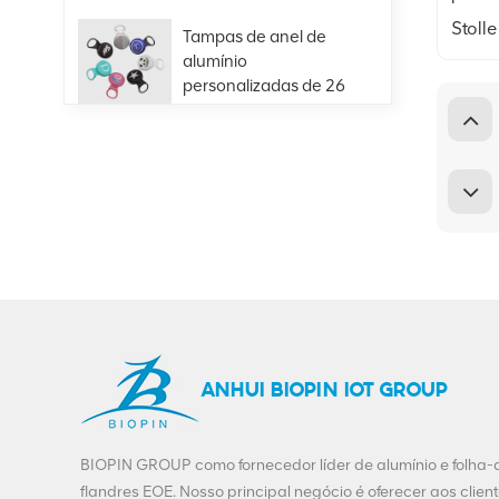
Stoll
Tampas de anel de
alumínio
personalizadas de 26
mm para bebidas de
VIEW DETAILS
suco de cerveja em
garrafa de vidro
Venda quente
401#99mm alumínio
fácil extremidade
aberta fornecimento
VIEW DETAILS
direto da fábrica
Personalização
Beverage Ends-200-
SOT-LOE para Juice
ANHUI BIOPIN IOT GROUP
Beer
VIEW DETAILS
BIOPIN GROUP como fornecedor líder de alumínio e folha-
flandres EOE. Nosso principal negócio é oferecer aos clien
Folha de flandres de