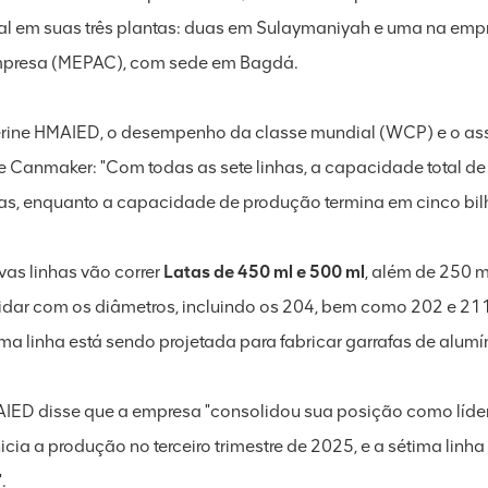
tal em suas três plantas: duas em Sulaymaniyah e uma na em
presa (MEPAC), com sede em Bagdá.
rine HMAIED, o desempenho da classe mundial (WCP) e o assi
e Canmaker: "Com todas as sete linhas, a capacidade total de
tas, enquanto a capacidade de produção termina em cinco bilh
vas linhas vão correr
Latas de 450 ml e 500 ml
, além de 250 m
lidar com os diâmetros, incluindo os 204, bem como 202 e 211,
ima linha está sendo projetada para fabricar garrafas de alumí
IED disse que a empresa "consolidou sua posição como líder 
nicia a produção no terceiro trimestre de 2025, e a sétima linh
.