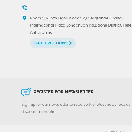
alumínio com
impressão
personalizada
Room 504,5th Floor, Block S2,Evergrande Crystal
VIEW DETAILS
300#73mm na
International Plaza,Longchuan Rd,Baohe District, Hefei
extremidade
Anhui,China
removível
Venda quente 202#
GET DIRECTIONS
(52mm) Impressão
personalizada de
extremidade aberta
VIEW DETAILS
fácil de folha de
flandres
Tampas de puxar de
anel BIOPIN com anel
de plástico
REGISTER FOR NEWSLETTER
VIEW DETAILS
Sign up for our newsletter to receive the latest news, exclusi
discount infomation.