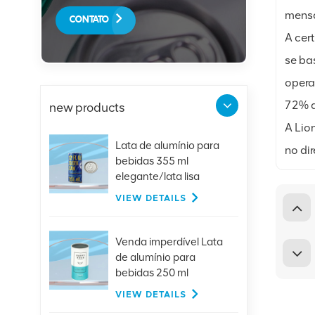
mensa
CONTATO
A cer
se ba
opera
72% d
new products
A Lio
Lata de alumínio para
no dir
bebidas 355 ml
elegante/lata lisa
VIEW DETAILS
Venda imperdível Lata
de alumínio para
bebidas 250 ml
elegante com tampa
VIEW DETAILS