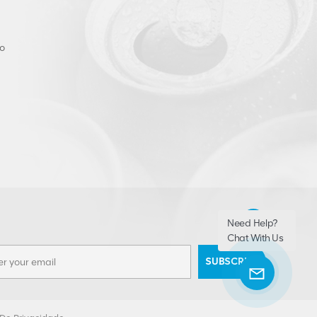
o
Need Help?
Chat With Us
SUBSCRIBE