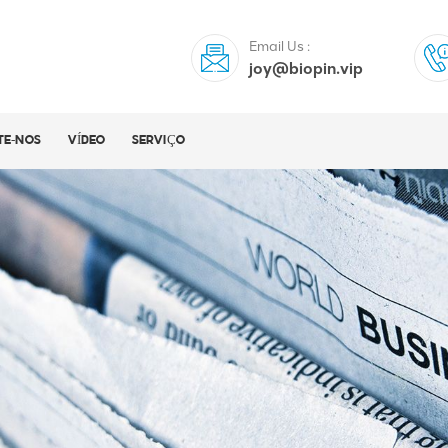
Email Us :
joy@biopin.vip
TE-NOS
VÍDEO
SERVIÇO