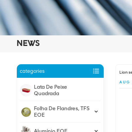
NEWS
categories
Lion s
AUG 
Lata De Peixe
Quadrada
Folha De Flandres, TFS
EOE
Alumínio EOE