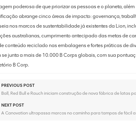
gem poderosa de que priorizar as pessoas e o planeta, além do
tificação abrange cinco áreas de impacto: governança, trabal
seia nos marcos de sustentabilidade já existentes da Lion, in
ções australianas, cumprimento antecipado das metas de carb
e conteúdo reciclado nas embalagens e fortes práticas de d
n se junta a mais de 10.000 B Corps globais, com sua pontuaç
etório B Corp.
PREVIOUS POST
Ball, Red Bull e Rauch iniciam construção de nova fábrica de latas 
NEXT POST
A Canovation ultrapassa marcos no caminho para tampas de fácil ab