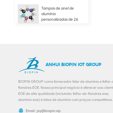
Tampas de anel de
alumínio
personalizadas de 26
mm para bebidas de
VIEW DETAILS
suco de cerveja em
garrafa de vidro
Venda quente
401#99mm alumínio
fácil extremidade
aberta fornecimento
VIEW DETAILS
ANHUI BIOPIN IOT GROUP
direto da fábrica
Personalização
BIOPIN GROUP como fornecedor líder de alumínio e folha-
Beverage Ends-200-
flandres EOE. Nosso principal negócio é oferecer aos clien
SOT-LOE para Juice
EOE de alta qualidade (incluindo: folha-de-flandres eoe,
Beer
VIEW DETAILS
alumínio eoe) e latas de alumínio com preços competitivos.
Email :
joy@biopin.vip
Folha de flandres de