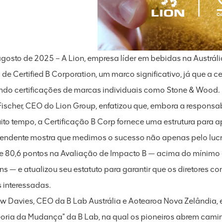
agosto de 2025 – A Lion, empresa líder em bebidas na Austrál
 de Certified B Corporation, um marco significativo, já que a c
ndo certificações de marcas individuais como Stone & Wood.
ischer, CEO do Lion Group, enfatizou que, embora a responsa
ito tempo, a Certificação B Corp fornece uma estrutura para 
endente mostra que medimos o sucesso não apenas pelo lucro,
e 80,6 pontos na Avaliação de Impacto B — acima do mínimo
s — e atualizou seu estatuto para garantir que os diretores 
s interessadas.
w Davies, CEO da B Lab Austrália e Aotearoa Nova Zelândia, 
eoria da Mudança" da B Lab, na qual os pioneiros abrem cami