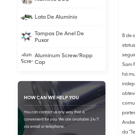
Lata De Alumínio
Tampas De Anel De
8 de 
Puxar
status
segui
Aluminum Screw/Ropp
Cap
Sam F
há mu
indep
obtev
HOW CAN WE HELP YOU
comun
parte
You can contact us any way that is
convenient for you. We are available 24/7
Andre
via email or telephone.
da "T