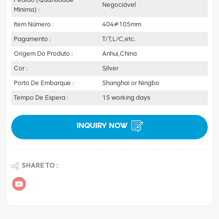
Negociável
Mínima) :
Item Número :
404#105mm
Pagamento :
T/T,L/C,etc.
Origem Do Produto :
Anhui,China
Cor :
Silver
Porto De Embarque :
Shanghai or Ningbo
Tempo De Espera :
15 working days
INQUIRY NOW
SHARE TO :