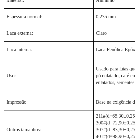
Material:
Alumínio
Espessura normal:
0,235 mm
Laca externa:
Claro
Laca interna:
Laca Fenólica Epóxi
Usado para latas que 
Uso:
pó enlatado, café em 
enlatados, sementes en
Impressão:
Base na exigência do 
211#(d=65,30±0,25m
300#(d=72,90±0,25m
Outros tamanhos:
307#(d=83,30±0,25m
401#(d=98,90±0,25m