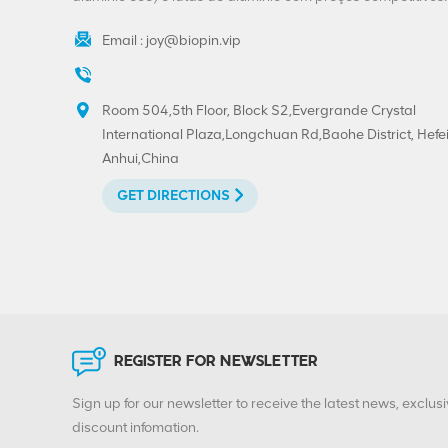
Email :
joy@biopin.vip
Folha de flandres de
alumínio com
impressão
personalizada
Room 504,5th Floor, Block S2,Evergrande Crystal
VIEW DETAILS
300#73mm na
International Plaza,Longchuan Rd,Baohe District, Hefei
extremidade
Anhui,China
removível
Venda quente 202#
GET DIRECTIONS
(52mm) Impressão
personalizada de
extremidade aberta
VIEW DETAILS
fácil de folha de
flandres
Tampas de puxar de
anel BIOPIN com anel
de plástico
REGISTER FOR NEWSLETTER
VIEW DETAILS
Sign up for our newsletter to receive the latest news, exclusi
discount infomation.