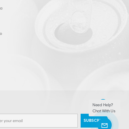
ra
o
Need Help?
Chat With Us
SUBSCRIBE