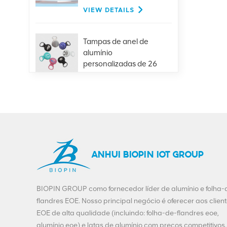
elegante com tampa
VIEW DETAILS
Tampas de anel de
alumínio
personalizadas de 26
mm para bebidas de
VIEW DETAILS
suco de cerveja em
garrafa de vidro
Venda quente
401#99mm alumínio
fácil extremidade
aberta fornecimento
VIEW DETAILS
ANHUI BIOPIN IOT GROUP
direto da fábrica
Personalização
BIOPIN GROUP como fornecedor líder de alumínio e folha-
Beverage Ends-200-
flandres EOE. Nosso principal negócio é oferecer aos clien
SOT-LOE para Juice
EOE de alta qualidade (incluindo: folha-de-flandres eoe,
Beer
VIEW DETAILS
alumínio eoe) e latas de alumínio com preços competitivos.