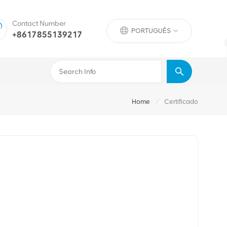
Contact Number
PORTUGUÊS
+8617855139217
/
Home
Certificado
2