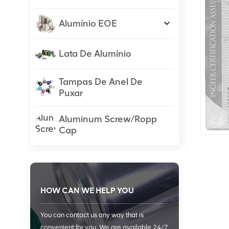
Alumínio EOE
Lata De Alumínio
Tampas De Anel De
Puxar
Aluminum Screw/Ropp
Cap
HOW CAN WE HELP YOU
You can contact us any way that is
convenient for you. We are available 24/7