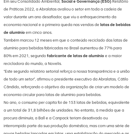
Em seu Consolidado Ambiental,
Social e Governança (ESG)
Relatório
de Práticas 2022, a Abralatas avaliou o setor em toda a cadeia de
valor durante um ano desafiador, que viu o enfraquecimento da
economia nacional e a primeira queda nas vendas de
latas de bebidas
de alumínio
em cinco anos.
Também marcou 12 meses em que o conteúdo reciclado das latas de
alumínio para bebidas fabricadas no Brasil aumentou de 77% para
80% em 2021, segundo
fabricante de latas de alumínio
e a maior
recicladora do mundo, a Novelis.
“Este segundo relatório setorial reforça a nossa transparência e a união
de todo um setor”, afirmou o presidente executivo da Abralatas, Cátilo
Cândido, reforçando o objetivo da organização de criar um modelo de
economia circular para latas de alumínio para bebidas.
No ano, o consumo per capita foi de 153 latas de bebidas, equivalente
a um total de 31,8 bilhões de unidades. No entanto, à medida que a
procura diminuía, a Ball e a Canpack teriam desativado ou
interrompido parte da sua produção doméstica, mas com uma série de
novas bebidas lançadas em latas, uma estabilização do mercado e as