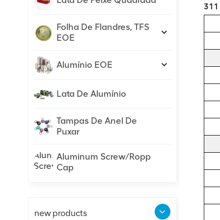
Lata De Peixe Quadrada
311 
Folha De Flandres, TFS
EOE
Alumínio EOE
Lata De Alumínio
Tampas De Anel De
Puxar
Aluminum Screw/Ropp
Cap
new products