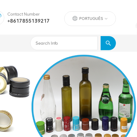
Contact Number
PORTUGUÊS
+8617855139217