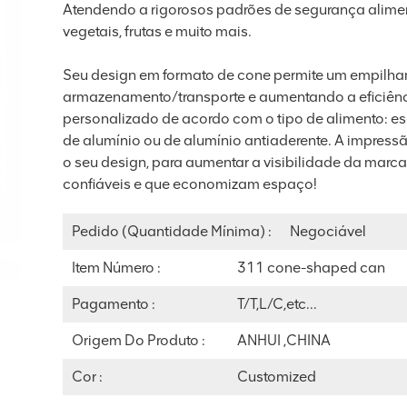
Atendendo a rigorosos padrões de segurança aliment
vegetais, frutas e muito mais.
Seu design em formato de cone permite um empilh
armazenamento/transporte e aumentando a eficiênci
personalizado de acordo com o tipo de alimento: es
de alumínio ou de alumínio antiaderente. A impress
o seu design, para aumentar a visibilidade da mar
confiáveis ​​e que economizam espaço!
Pedido (quantidade Mínima) :
Negociável
Item Número :
311 cone-shaped can
Pagamento :
T/T,L/C,etc...
Origem Do Produto :
ANHUI ,CHINA
Cor :
Customized