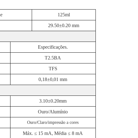
de
1
25
ml
29
.
5
0±0.
2
0 mm
Especificações
.
T2.5BA
TFS
0,1
8
±0,01 mm
3.10
±0.
20
mm
Ouro
/
Alumínio
Ouro
/Claro
/impressão a cores
Máx. ≤ 15 mA, Média ≤ 8 mA