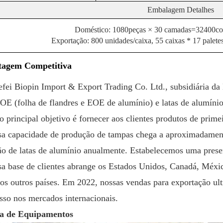
Embalagem
Detalhes
Doméstico: 1080
peças
×
30
camadas=
32400
co
Exportação: 800 unidades/caixa, 55 caixas * 17 pale
tagem Competitiva
fei Biopin Import & Export Trading Co. Ltd., subsidiária d
OE (folha de flandres e EOE de alumínio) e latas de alumínio
o principal objetivo é fornecer aos clientes produtos de prime
a capacidade de produção de tampas chega a aproximadamente
ão de latas de alumínio anualmente. Estabelecemos uma presen
a base de clientes abrange os Estados Unidos, Canadá, Méxic
os outros países. Em 2022, nossas vendas para exportação ul
sso nos mercados internacionais.
ra de Equipamentos