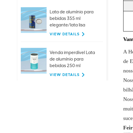
Lata de alumínio para
bebidas 355 ml
elegante/lata lisa
VIEW DETAILS
Van
A He
Venda imperdível Lata
de alumínio para
de E
bebidas 250 ml
noss
elegante com tampa
VIEW DETAILS
Noss
bilh
Tampas de anel de
Noss
alumínio
personalizadas de 26
muit
mm para bebidas de
VIEW DETAILS
suce
suco de cerveja em
garrafa de vidro
Fei