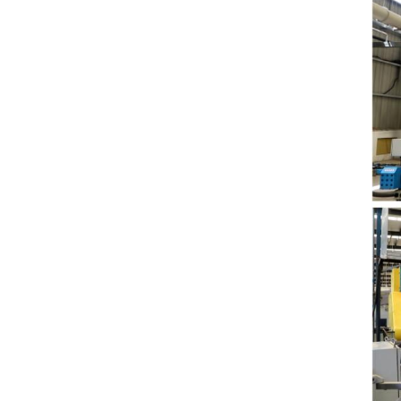
Venda quente
401#99mm alumínio
fácil extremidade
aberta fornecimento
VIEW DETAILS
direto da fábrica
Personalização
Beverage Ends-200-
SOT-LOE para Juice
Beer
VIEW DETAILS
Folha de flandres de
alumínio com
impressão
personalizada
VIEW DETAILS
300#73mm na
extremidade removível
Venda quente 202#
(52mm) Impressão