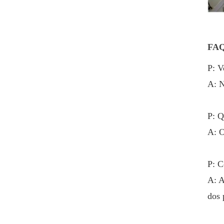
personalizada de
extremidade aberta
VIEW DETAILS
fácil de folha de
flandres
FA
Tampas de puxar de
anel BIOPIN com anel
P: V
de plástico
A: N
VIEW DETAILS
P: Q
A: O
P: C
A: A
dos 