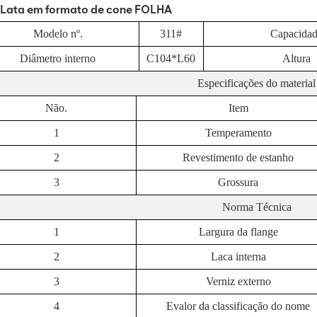
Lata em formato de cone FOLHA
Modelo nº.
311
#
Capacida
Diâmetro interno
C104*L60
Altura
Especificações do material
Não.
Item
1
Temperamento
2
Revestimento de estanho
3
Grossura
Norma Técnica
1
Largura da flange
2
Laca interna
3
Verniz externo
4
E
valor da classificação do nome