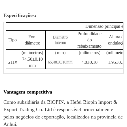
Especificações:
Dimensão principal e
Profundidade
Fora
Altura da
Diâmetro
Tipo
do
diâmetro
interno
ondulação
rebaixamento
(milímetros)
（
mm
）
(milímetros)
(milímetros
74,50±0,10
211#
4,0±0,10
1,95±0,10
65,48±0,10mm
mm
Vantagem competitiva
Como subsidiária da BlOPIN, a Hefei Biopin lmport &
Export Trading Co. Ltd é responsável principalmente
pelos negócios de exportação, localizados na província de
Anhui.