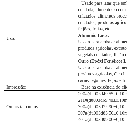
Usado para latas que embal
enlatada, alimentos secos en
enlatados, alimentos process
enlatados, produtos agrícolas
feijões, frutas, etc.
Alumínio
Laca
:
Uso:
Usado para embalar alimento
produtos agrícolas, extrato d
vegetais enlatados, feijão enl
Ouro (Epóxi Fenólico)
Lac
Usado para embalar alimento
produtos agrícolas, óleo lubr
carne, legumes, feijão e fruta
Impressão:
Base na exigência do clien
200#(du003d49,55±0,10mm
211#(du003d65,48±0,10mm
Outros tamanhos:
300#(du003d72,90±0,10mm
307#(du003d83,50±0,10mm
401#(du003d99,00±0,10mm