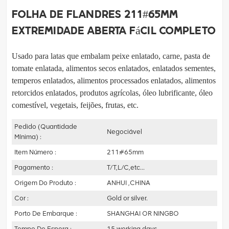
Folha de Flandres 211#65mm
Extremidade Aberta Fácil Completo
Usado para latas que embalam peixe enlatado, carne, pasta de
tomate enlatada, alimentos secos enlatados, enlatados
sementes,
temperos enlatados, alimentos processados enlatados, alimentos
retorcidos enlatados, produtos agrícolas, óleo lubrificante,
óleo
comestível, vegetais, feijões, frutas, etc.
Pedido (quantidade
Negociável
Mínima) :
Item Número :
211#65mm
Pagamento :
T/T,L/C,etc...
Origem Do Produto :
ANHUI ,CHINA
Cor :
Gold or silver.
Porto De Embarque :
SHANGHAI OR NINGBO
Tempo De Espera :
15 working days