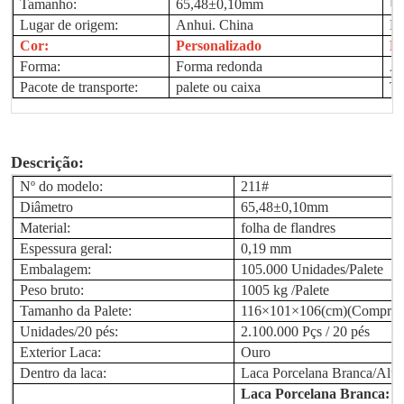
Tamanho:
65,48±0,10mm
Us
Lugar de origem:
Anhui. China
Ma
Cor:
Personalizado
Lo
Forma:
Forma redonda
Am
Pacote de transporte:
palete ou caixa
Te
Descrição:
Nº do modelo:
211#
Diâmetro
65,48±0,10mm
Material:
folha de flandres
Espessura geral:
0,19 mm
Embalagem:
105.000 Unidades/Palete
Peso bruto:
1005 kg /Palete
Tamanho da Palete:
116×101×106(cm)(Comprime
Unidades/20 pés:
2.100.000
Pçs / 20 pés
Exterior Laca:
Ouro
Dentro da laca:
Laca Porcelana Branca
/Alu
Laca Porcelana Branca
: