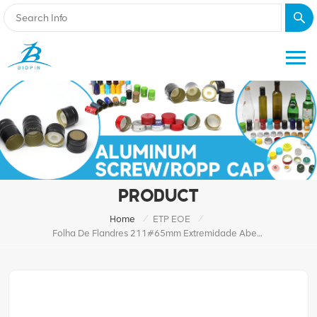
PRODUCT
/
/
Home
ETP EOE
Folha De Flandres 211#65mm Extremidade Aberta Fácil Completo