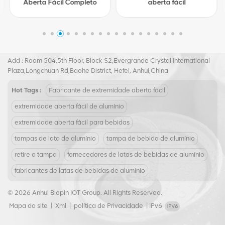
Aberta Fácil Completo
aberta fácil
Tel :
+8617855139217
Email :
joy@biopin.vip
Add : Room 504,5th Floor, Block S2,Evergrande Crystal International
Plaza,Longchuan Rd,Baohe District, Hefei, Anhui,China
Hot Tags :
Fabricante de extremidade aberta fácil
extremidade aberta fácil de alumínio
extremidade aberta fácil para bebidas
tampas de lata de alumínio
tampa de bebida de alumínio
retire a tampa
fornecedores de latas de bebidas de alumínio
fabricantes de latas de bebidas de alumínio
© 2026 Anhui Biopin IOT Group. All Rights Reserved.
Mapa do site
|
Xml
|
política de Privacidade
|
IPv6